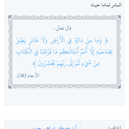
البشر تماما حيث
قال تعالى :
﴿ وَمَا مِنْ دَابَّةٍ فِي الْأَرْضِ وَلَا طَائِرٍ يَطِيرُ
بِجَنَاحَيْهِ إِلَّا أُمَمٌ أَمْثَالُكُمْ مَا فَرَّطْنَا فِي الْكِتَابِ
مِنْ شَيْءٍ ثُمَّ إِلَى رَبِّهِمْ يُحْشَرُونَ ﴾.
الأنعام (38).
المؤلفون
أ.د. مصطفى إبراهيم حسن