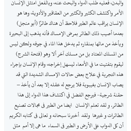
والبدن، فعليه طلب الدواء والبحث عنه، وبالفعل امتثل الإنسان
الأمر واكتشف الكثير والكثير من العقاقير والأدوية، وها هو
الإنسان يراقب عالم الطير فلاحظ أن هناك طائرًا (أبو منجل)
بعدما أصيب ذلك الطائر بمرض الإمساك فأنه يذهب إلى البحيرة
ويأخذ من مائها بمنقاره ثم يدخل هذا الماء في جوفه ولكن ليس
من المسلك المعتاد بل من مسلك آخر ألا وهو (فتحة الشرج)
ليقوم بتفتيت ما في الأمعاء ليسهل إخراجه، وقام الإنسان بإجراء
هذه التجربة في علاج بعض حالات الإمساك الشديدة التي قد
يصاب الإنسان بغيبوبة فلا يرجع له عقله إلا بعد أن يأخذ –
حقنة شرجية- فيرجع الفضل في اكتشاف هذا الدواء إلى هذا
الطائر. و لقد تعلم الإنسان ايضا من الطير فى مجالات تصنيع
الطائرات و غيرها ولقد أخبرنا سبحانه و تعالى فى كتابه الكريم
أن كل الدواب على الأرض و الطير فى السماء ما هى إلا أمم مثل