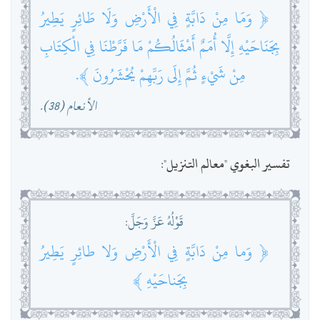
﴿ وَمَا مِنْ دَابَّةٍ فِي الْأَرْضِ وَلَا طَائِرٍ يَطِيرُ
بِجَنَاحَيْهِ إِلَّا أُمَمٌ أَمْثَالُكُمْ مَا فَرَّطْنَا فِي الْكِتَابِ
مِنْ شَيْءٍ ثُمَّ إِلَى رَبِّهِمْ يُحْشَرُونَ ﴾.
الأنعام (38).
تفسير البغوي "معالم التنزيل":
قَوْلُهُ عَزَّ وَجَلَّ:
﴿ وَما مِنْ دَابَّةٍ فِي الْأَرْضِ وَلا طائِرٍ يَطِيرُ
بِجَناحَيْهِ ﴾