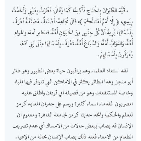
، قَيَّدَ الطَّيَرَانَ بِالْجَنَاحِ تَأْكِيدًا كَمَا يُقَالُ: نَظَرْتُ بِعَيْنِي وَأَخَذْتُ
بِيَدِي، ﴿ إِلَّا أُمَمٌ أَمْثالُكُمْ ﴾، قَالَ مُجَاهِدٌ: أَصْنَافٌ مُصَنَّفَةٌ تُعْرَفُ
بِأَسْمَائِهَا يُرِيدُ أَنَّ كُلَّ جِنْسٍ مِنَ الْحَيَوَانِ أُمَّةٌ، فالطير أمة، والهوام
أُمَّةٌ، وَالدَّوَابُّ أُمَّةٌ، وَالسِّبَاعُ أُمَّةٌ، تُعْرَفُ بِأَسْمَائِهَا مِثْلُ بَنِي آدَمَ،
يُعَرَفُونَ بِأَسْمَائِهِمْ .
لقد استفاد العلماء وهم يراقبون حياة بعض الطيور وهو طائر
أبو منجل وهذا الطائر يكثر في الاماكن التي تتوافر فيها المياه
وخاصة المستنقعات وهو من فصيلة ابي قردان واطلق عليه
المصريون القدماء اسماء كثيرة ورسم على جدران المعابد كرمز
للعلم والحكمة واتخذ حديثا كرمز لجامعة القاهرة ومعلوم ان
الإنسان قد يصاب ببعض حالات من الامساك أي عدم تصريف
الطعام من الامعاء فعند ذلك يصاب الإنسان بحالة من الإعياء