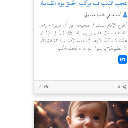
عجب الذنب فيه يركب الخلق يوم القيامة
أ.د. حنفي محمود مدبولي
أخرج الإمام مسلم في صحيحه عن أبي هريرة - رضي
الله عنه - قال: (قال رسول الله ﷺ: (إنَّ في الإنْسانِ
عَظْمًا لا تَأْكُلُهُ الأرْضُ أبَدًا، فيه يُرَكَّبُ يَومَ القِيامَةِ قالُوا
أيُّ عَظْمٍ هُوَ؟ يا رَسولَ اللهِ، قالَ: عَجْبُ الذَّنَبِ.
0
0