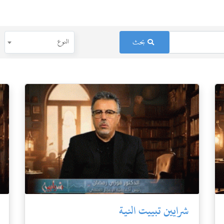
بحث
النوع
شرايين تبييت النية