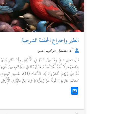
الطير وإختراع الحقنة الشرجية
أ.د. مصطفى إبراهيم حسن
قال تعالى : ﴿ وَمَا مِنْ دَابَّةٍ فِي الْأَرْضِ وَلَا طَائِرٍ يَطِيرُ
بِجَنَاحَيْهِ إِلَّا أُمَمٌ أَمْثَالُكُمْ مَا فَرَّطْنَا فِي الْكِتَابِ مِنْ شَيْءٍ
ثُمَّ إِلَى رَبِّهِمْ يُحْشَرُونَ ﴾. الأنعام (38). تفسير البغوي
"معالم التنزيل": قَوْلُهُ عَزَّ وَجَلَّ: ﴿ وَما مِنْ دَابَّةٍ فِي الْأَرْضِ
وَلا طائِرٍ يَطِيرُ بِجَناحَيْهِ ﴾، قَيَّدَ الطَّيَرَانَ بِالْجَنَاحِ تَأْكِيدًا
كَمَا يُقَالُ: نَظَرْتُ بِعَيْنِي وَأَخَذْتُ بِيَدِي، ﴿ إِلَّا أُمَمٌ
أَمْثالُكُمْ ﴾، قَالَ مُجَاهِدٌ: أَصْنَافٌ مُصَنَّفَةٌ تُعْرَفُ بِأَسْمَائِهَا
يُرِيدُ أَنَّ كُلَّ جِنْسٍ مِنَ الْحَيَوَانِ أُمَّةٌ، فالطير أمة، والهوام