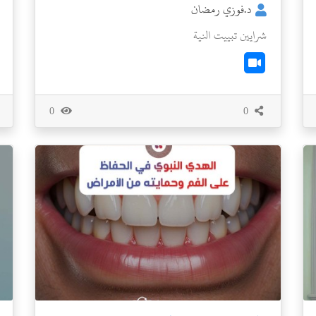
د.فوزي رمضان
شرايين تبييت النية
0
0