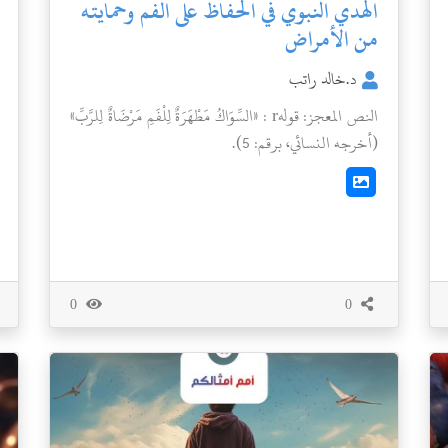
الهدي النبوي في الحفاظ على الفم وحمايته
من الأمراض
د.خالد راتب
النص المعجز: قولهr : «السِّوَاكُ مَطْهَرَةٌ لِلْفَمِ مَرْضَاةٌ لِلرَّبِّ»
(أخرجه النسائي، برقم: 5).
0
0