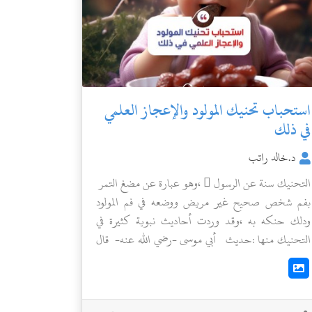
استحباب تحنيك المولود والإعجاز العلمي
في ذلك
د.خالد راتب
التحنيك سنة عن الرسول  ،وهو عبارة عن مضغ التمر
بفم شخص صحيح غير مريض ووضعه في فم المولود
ودلك حنكه به ،وقد وردت أحاديث نبوية كثيرة في
التحنيك منها :حديث أبي موسى -رضي الله عنه- قال
: "ولد لي غلام فأتيت به النبي  فسماه إبراهيم ، فحنكه
بتمرة ، ودعا له بالبركة "( متفق عليه).