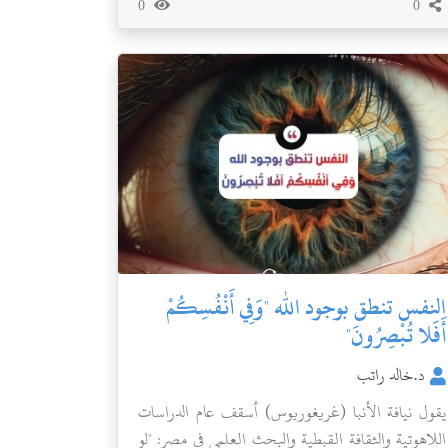
0
0
النفس تنطق بوجود الله "وَفِي أَنْفُسِكُمْ
أَفَلا تُبْصِرُونَ"
د.خالد راتب
يقول نيافة الأنبا (غريغوريوس) أسقف عام الدراسات
اللاهوتية والثقافة القبطية والبحث العلمي في مصر: "لو