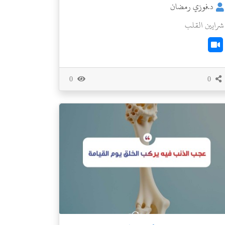
د.فوزي رمضان
شرايين القلب
0
0