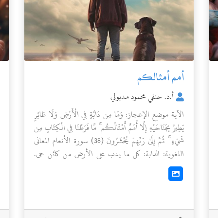
أمم أمثالكم
أ.د. حنفي محمود مدبولي
الآية موضع الإعجاز: وَمَا مِن دَابَّةٍ فِي الْأَرْضِ وَلَا طَائِرٍ
يَطِيرُ بِجَنَاحَيْهِ إِلَّا أُمَمٌ أَمْثَالُكُم ۚ مَّا فَرَطْنَا فِي الْكِتَابِ مِن
شَيْءٍ ۚ ثُمَّ إِلَىٰ رَبِّهِمْ يُحْشَرُونَ (38) سورة الأنعام المعانى
اللغوية: الدابة: كل ما يدب على الأرض من كائن حى.
والطائر: كل ذي جناح يسبح في الهواء، والأمم: جمع أمة
وهي جماعة يجمعهم أمر ما. كما في مختار الصحاح:. وفي
لسان الميزان: “الأمة الجيل والجنس من كل حي “. وقوله
تعالى: (أمم أمثالكم ) قال مجاهد : أصناف مصنفة