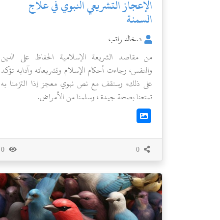
الإعجاز التشريعي النبوي في علاج
السمنة
د.خالد راتب
من مقاصد الشريعة الإسلامية الحفاظ على الدين
والنفس، وجاءت أحكام الإسلام وتشريعاته وآدابه تؤكد
على ذلك، وسنقف مع نص نبوي معجز إذا التزمنا به
تمتعنا بصحة جيدة ، وسلمنا من الأمراض.
0
0